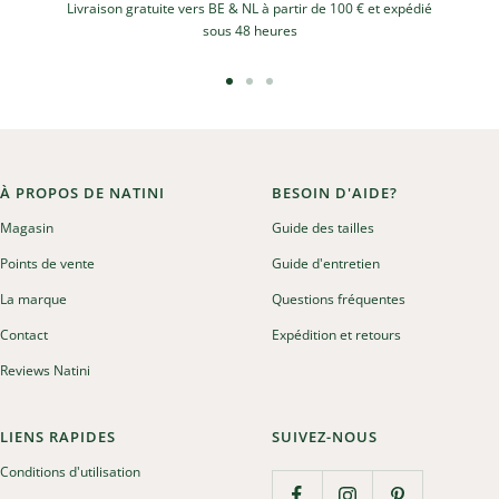
Livraison gratuite vers BE & NL à partir de 100 € et expédié
sous 48 heures
Aller
Aller
Aller
au
au
au
slide
slide
slide
1
2
3
À PROPOS DE NATINI
BESOIN D'AIDE?
Magasin
Guide des tailles
Points de vente
Guide d'entretien
La marque
Questions fréquentes
Contact
Expédition et retours
Reviews Natini
LIENS RAPIDES
SUIVEZ-NOUS
Conditions d'utilisation