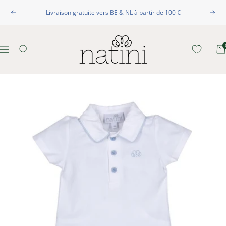
Passer
Livraison gratuite vers BE & NL à partir de 100 €
au
Précédent
Suiva
contenu
Natini
Navigation