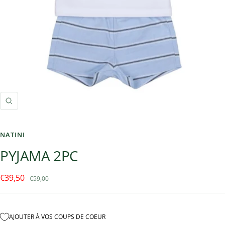
Zoom
NATINI
PYJAMA 2PC
Prix
€39,50
Prix
€59,00
normal
de
vente
AJOUTER À VOS COUPS DE COEUR