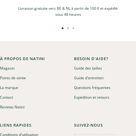
Livraison gratuite vers BE & NL à partir de 100 € et expédié
sous 48 heures
Aller
Aller
Aller
au
au
au
slide
slide
slide
1
2
3
À PROPOS DE NATINI
BESOIN D'AIDE?
Magasin
Guide des tailles
Points de vente
Guide d'entretien
La marque
Questions fréquentes
Contact
Expédition et retours
Reviews Natini
LIENS RAPIDES
SUIVEZ-NOUS
Conditions d'utilisation