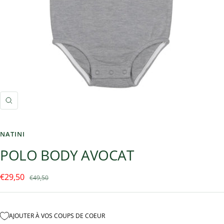
Zoom
NATINI
POLO BODY AVOCAT
Prix
€29,50
Prix
€49,50
normal
de
vente
AJOUTER À VOS COUPS DE COEUR