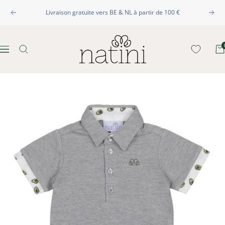
Passer
Livraison gratuite vers BE & NL à partir de 100 €
au
Précédent
Suiva
contenu
Natini
Navigation